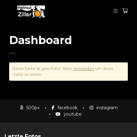
Dashboard
Diese Seite ist geschützt. Bitte
Anmelden
um diese
Seite zu sehen.
500px
facebook
instagram
youtube
Letzte Fotos