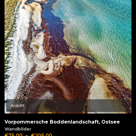
Ansicht
Vorpommersche Boddenlandschaft, Ostsee
Wandbilder
€
75,00
–
€
205,00