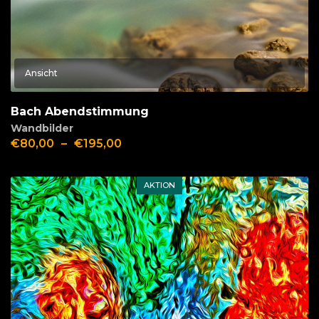
Ansicht
Bach Abendstimmung
Wandbilder
€
80,00
–
€
195,00
AKTION