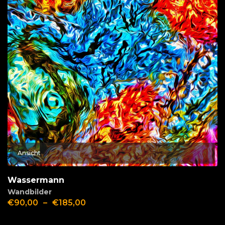
Ansicht
Wassermann
Wandbilder
€
90,00
–
€
185,00